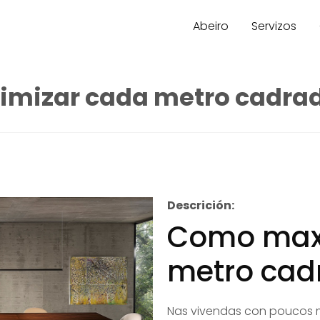
Abeiro
Servizos
mizar cada metro cadrado
Descrición:
Como max
metro cad
Nas vivendas con poucos m