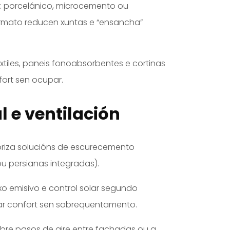
: porcelánico, microcemento ou
rmato reducen xuntas e “ensancha”
éxtiles, paneis fonoabsorbentes e cortinas
nfort sen ocupar.
l e ventilación
ioriza solucións de escurecemento
u persianas integradas).
ixo emisivo e control solar segundo
ar confort sen sobrequentamento.
abre pasos de aire entre fachadas ou a