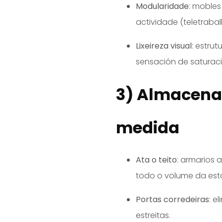
Modularidade
: mobles
actividade (teletraballo
Lixeireza visual
: estru
sensación de saturaci
3) Almacenam
medida
Ata o teito
: armarios 
todo o volume da est
Portas corredeiras
: e
estreitas.