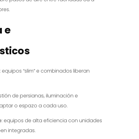
ores.
a e
sticos
: equipos “slim” e combinados liberan
estión de persianas, iluminación e
daptar o espazo a cada uso.
e
: equipos de alta eficiencia con unidades
 ben integradas.