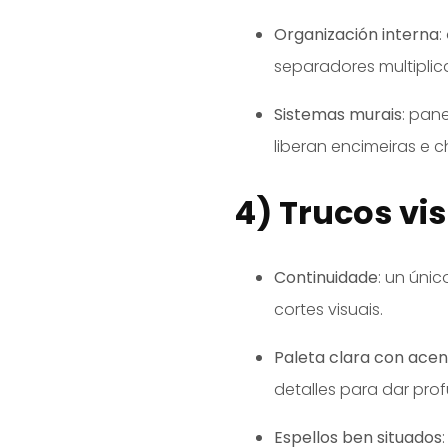
Organización interna
:
separadores multipli
Sistemas murais
: pane
liberan encimeiras e c
4) Trucos vi
Continuidade
: un úni
cortes visuais.
Paleta clara con ace
detalles para dar pro
Espellos ben situados