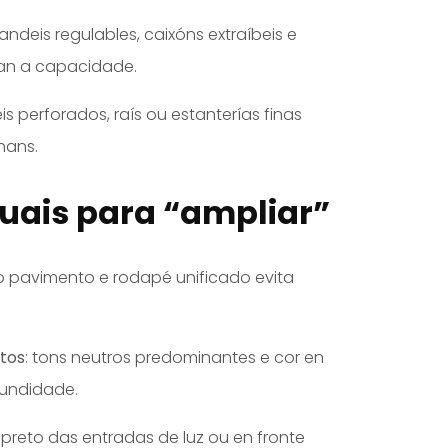
 andeis regulables, caixóns extraíbeis e
can a capacidade.
is perforados, raís ou estanterías finas
hans.
suais para “ampliar”
co pavimento e rodapé unificado evita
ntos
: tons neutros predominantes e cor en
fundidade.
: preto das entradas de luz ou en fronte