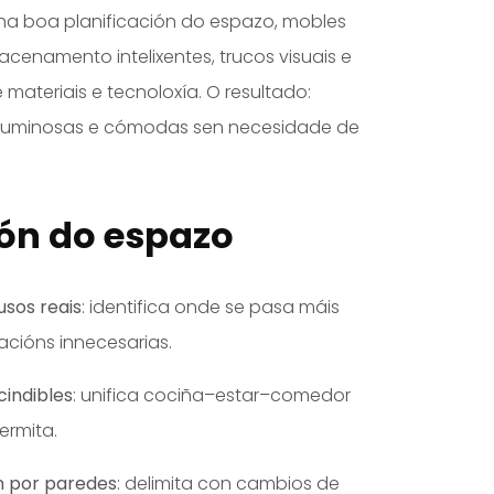
ha boa planificación do espazo, mobles
macenamento intelixentes, trucos visuais e
materiais e tecnoloxía. O resultado:
, luminosas e cómodas sen necesidade de
ión do espazo
usos reais
: identifica onde se pasa máis
acións innecesarias.
indibles
: unifica cociña–estar–comedor
ermita.
n por paredes
: delimita con cambios de