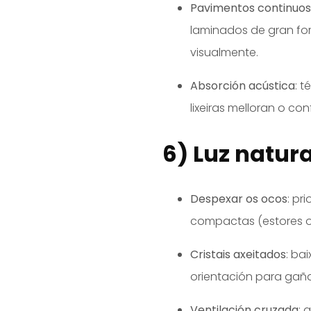
Pavimentos continuos
laminados de gran fo
visualmente.
Absorción acústica
: t
lixeiras melloran o co
6) Luz natura
Despexar os ocos
: pr
compactas (estores o
Cristais axeitados
: ba
orientación para gañ
Ventilación cruzada
: 