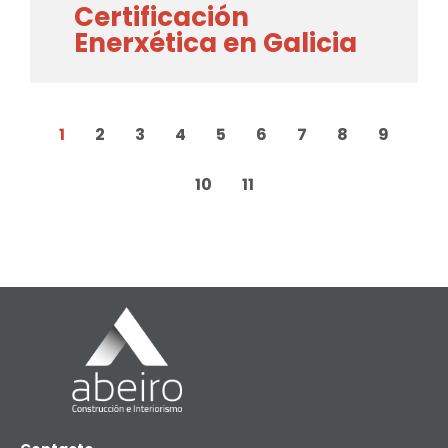
Certificación
Enerxética en Galicia
1
2
3
4
5
6
7
8
9
10
11